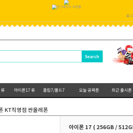
로그
 류
아이폰17 류
플립7/폴드7
오늘 공짜폰
최근 출시폰
 특가폰 KT직영점 싼올레폰
아이폰 17 ( 256GB / 5