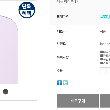
애플 아이폰 17
437,
판매가격
제조사
애플
브랜드
iphone
■더많은
■카드 
특이사항
■쓰던폰
■가족결
수량
바로구매