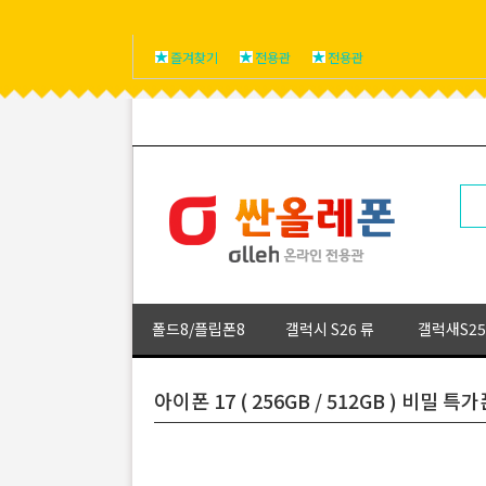
즐겨찾기
전용관
전용관
폴드8/플립폰8
갤럭시 S26 류
갤럭새S25
아이폰 17 ( 256GB / 512GB ) 비밀