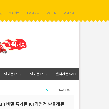
인
회원가입
마이페이지
장바구니
고객센터
아이폰16 류
아이폰15 류
갤럭시폰 SALE
아이폰17 류
12GB ) 비밀 특가폰 KT직영점 싼올레폰