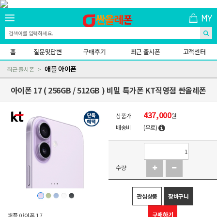
홈
질문및답변
구매후기
최근 출시폰
고객센터
애플 아이폰
최근 출시폰
아이폰 17 ( 256GB / 512GB ) 비밀 특가폰 KT직영점 싼올레폰
437,000
상품가
원
배송비
(무료)
수량
관심상품
장바구니
구매하기
애플 아이폰 17