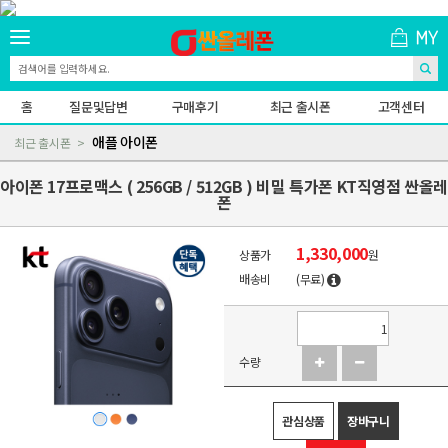
홈
질문및답변
구매후기
최근 출시폰
고객센터
애플 아이폰
최근 출시폰
아이폰 17프로맥스 ( 256GB / 512GB ) 비밀 특가폰 KT직영점 싼올
폰
1,330,000
상품가
원
배송비
(무료)
수량
관심상품
장바구니