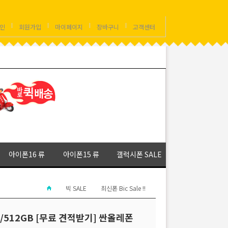
인
회원가입
마이페이지
장바구니
고객센터
아이폰16 류
아이폰15 류
갤럭시폰 SALE
빅 SALE
최신폰 Bic Sale !!
6/512GB [무료 견적받기] 싼올레폰