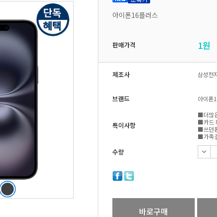
아이폰16플러스
1
원
판매가격
제조사
삼성전
브랜드
아이폰1
■더많은
■카드 
특이사항
■쓰던폰
■가족결
수량
바로구매