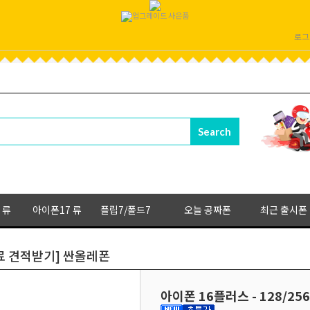
로그
 류
아이폰17 류
플립7/폴드7
오늘 공짜폰
최근 출시폰
[무료 견적받기] 싼올레폰
아이폰 16플러스 - 128/25