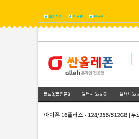
즐겨찾기
전용관
전용관
폴드8/플립폰8
갤럭시 S26 류
갤럭새S25
아이폰 16플러스 - 128/256/512GB 