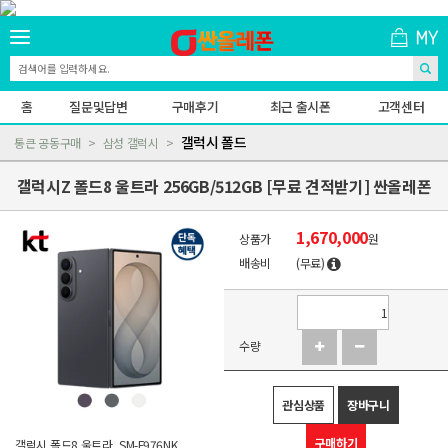
홈
질문및답변
구매후기
최근 출시폰
고객센터
갤럭시 폴드
통큰 공동구매
삼성 갤럭시
갤럭시Z 폴드8 울트라 256GB/512GB [무료 견적받기] 싼올레폰
1,670,000
상품가
원
배송비
(무료)
수량
관심상품
장바구니
구매하기
갤럭시 폴드8 울트라, SM-F976NK