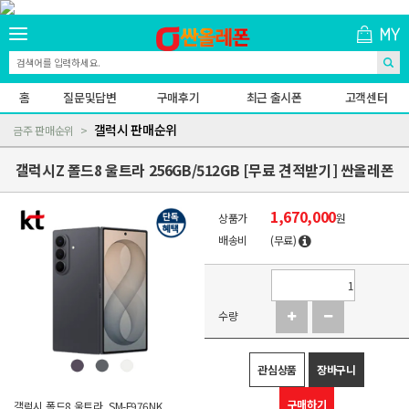
홈
질문및답변
구매후기
최근 출시폰
고객센터
갤럭시 판매순위
금주 판매순위
갤럭시Z 폴드8 울트라 256GB/512GB [무료 견적받기] 싼올레폰
1,670,000
상품가
원
배송비
(무료)
수량
관심상품
장바구니
구매하기
갤럭시 폴드8 울트라, SM-F976NK