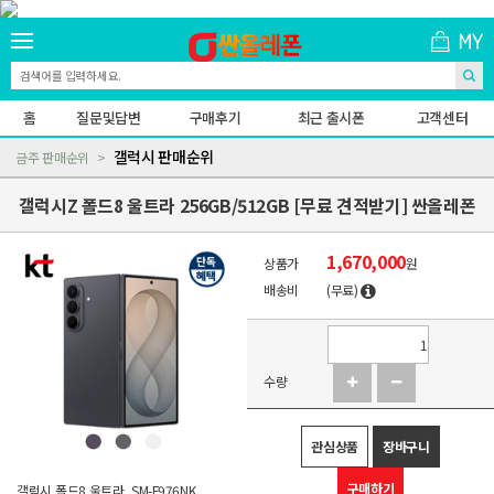
홈
질문및답변
구매후기
최근 출시폰
고객센터
갤럭시 판매순위
금주 판매순위
갤럭시Z 폴드8 울트라 256GB/512GB [무료 견적받기] 싼올레폰
1,670,000
상품가
원
배송비
(무료)
수량
관심상품
장바구니
구매하기
갤럭시 폴드8 울트라, SM-F976NK