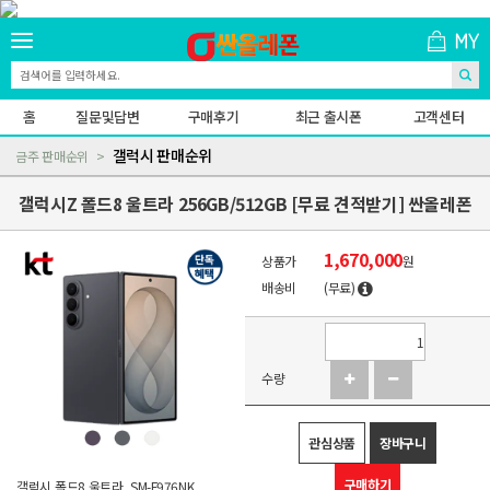
홈
질문및답변
구매후기
최근 출시폰
고객센터
갤럭시 판매순위
금주 판매순위
갤럭시Z 폴드8 울트라 256GB/512GB [무료 견적받기] 싼올레폰
1,670,000
상품가
원
배송비
(무료)
수량
관심상품
장바구니
구매하기
갤럭시 폴드8 울트라, SM-F976NK