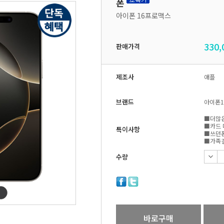
폰
아이폰 16프로맥스
330,
판매가격
제조사
애플
브랜드
아이폰
■더많은
■카드 
특이사항
■쓰던폰
■가족결
수량
바로구매