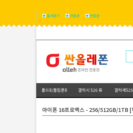
즐겨찾기
전용관
전용관
폴드8/플립폰8
갤럭시 S26 류
갤럭새S25
아이폰 16프로맥스 - 256/512GB/1T