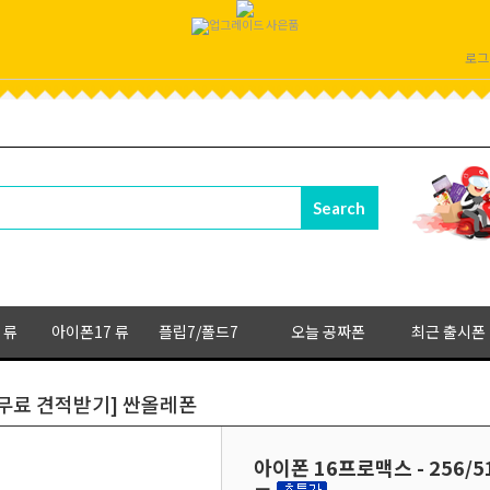
로그
 류
아이폰17 류
플립7/폴드7
오늘 공짜폰
최근 출시폰
B [무료 견적받기] 싼올레폰
아이폰 16프로맥스 - 256/