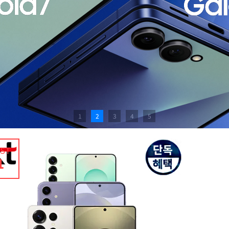
1
2
3
4
5
EST
1