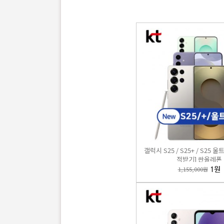
갤럭시Z
2,398
갤럭시 S25 / S25+ / S25 
적받기] 싼올레폰
1,155,000원
1원