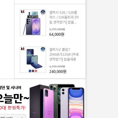
갤럭시 S26 / S26플
러스 / S26울트라 [비
밀 견적받기] 싼올...
1,797,000원
64,000원
갤럭시Z 플립7
256GB/512GB [무료
견적받기] 싼올레폰
1,353,000원
240,000원