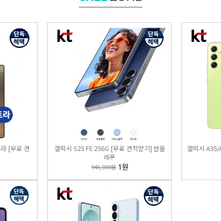
 폴드7 256GB/512GB [무료 견적받기] 싼올레폰
,000원
1,050,000원
울트라 [무료 견
갤럭시 S25 FE 256G [무료 견적받기] 싼올
갤럭시 A35/
레폰
946,000원
1원