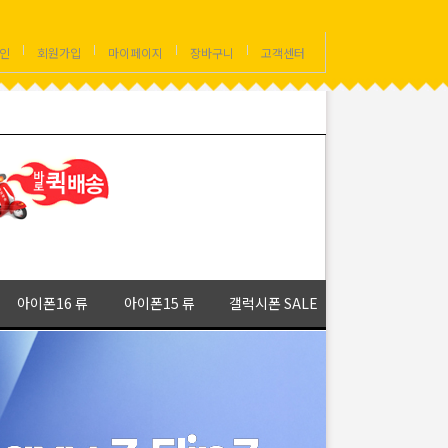
인
회원가입
마이페이지
장바구니
고객센터
아이폰16 류
아이폰15 류
갤럭시폰 SALE