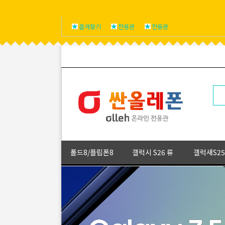
즐겨찾기
전용관
전용관
폴드8/플립폰8
갤럭시 S26 류
갤럭새S25