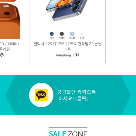
B / 1테라 )
갤럭시 S25 FE 256G [무료 견적받기] 싼올
싼올레폰
레폰
0원
946,000원
1원
17 ( 256GB / 512GB ) 비밀 특가폰 KT직영점 싼올레폰
,000원
437,000원
EST
5
SALE
ZONE