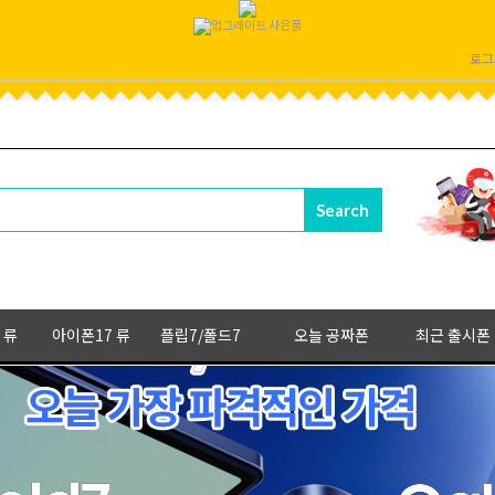
로그
 류
아이폰17 류
플립7/폴드7
오늘 공짜폰
최근 출시폰