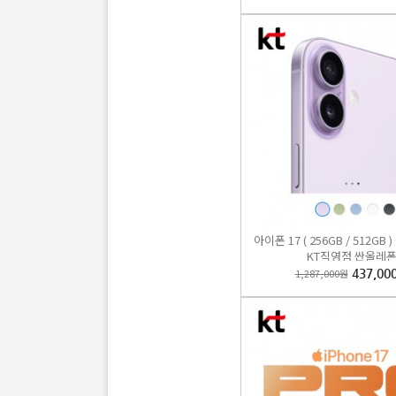
갤럭시Z
아이폰 17 ( 256GB / 512GB
1,353
KT직영점 싼올레
1,287,000원
437,00
B