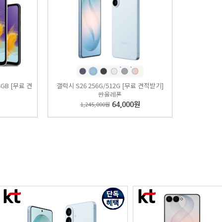
8GB [무료 견
갤럭시 S26 256G/512G [무료 견적받기]
싼올레폰
1,245,000원
64,000원