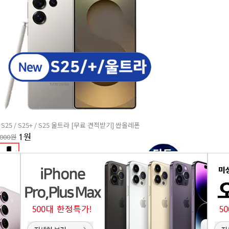
S25 / S25+ / S25 울트라 [무료 견적받기] 싼올레폰
,000원
1원
EST
2