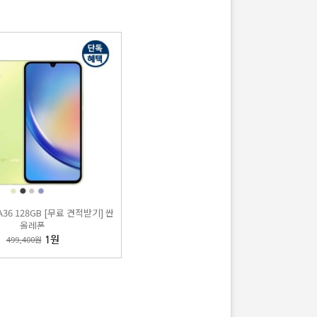
A36 128GB [무료 견적받기] 싼
올레폰
499,400원
1원