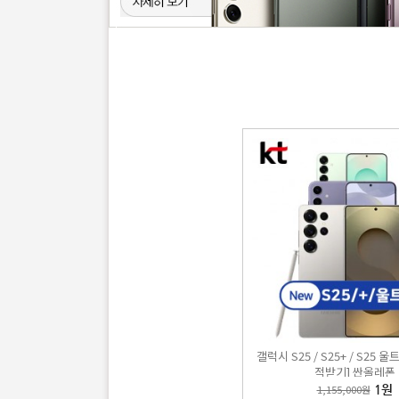
갤럭시 
1,797
B
갤럭시 S25 / S25+ / S25 
적받기] 싼올레폰
1,155,000원
1원