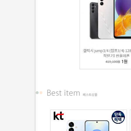
갤럭시 jump3/4 (점프3/4) 12
적받기] 싼올레폰
419,100원
1원
베스트상품