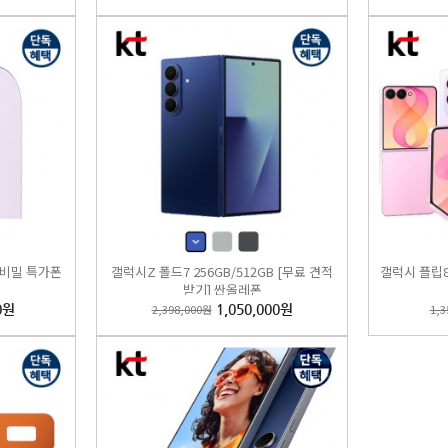
 플립7 256GB/512GB [무료 견적받기] 싼올레폰
 ) 비밀 특가폰
갤럭시Z 폴드7 256GB/512GB [무료 견적
갤럭시 플립8
,000원
240,000원
폰
받기] 싼올레폰
0원
2,398,000원
1,050,000원
1,3
EST
4