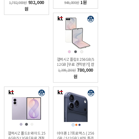
가폰 KT직영점 싼올레폰
932,000
1원
1,782,000원
946,000원
원
갤럭시Z 플립8 256GB/5
12GB [무료 견적받기] 싼
올레폰
780,000
1,399,200원
원
갤럭시Z 폴드8 와이드 25
아이폰 17프로맥스 ( 256
6GB/512GB [무료 견적
GB / 512GB ) 비밀 특가