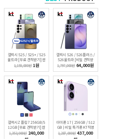
갤럭시 S25 / S25+ / S25
갤럭시 S26 / S26플러스 /
울트라 [무료 견적받기] 싼
S26울트라 [비밀 견적받
올레폰
기] 싼올레폰
1원
64,000원
1,155,000원
1,797,000원
갤럭시Z 플립7 256GB/5
아이폰 17 ( 256GB / 512
12GB [무료 견적받기] 싼
GB ) 비밀 특가폰 KT직영
올레폰
점 싼올레폰
240,000
437,000
1,353,000원
1,287,000원