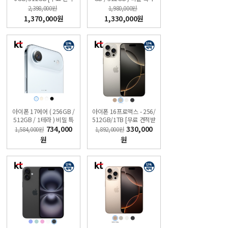
받기] 싼올레폰
폰 KT직영점 싼올레폰
2,398,000원
1,980,000원
1,370,000원
1,330,000원
아이폰 17에어 ( 256GB /
아이폰 16프로맥스 - 256/
512GB / 1테라 ) 비밀 특
512GB/1TB [무료 견적받
가폰 KT직영점 싼올레폰
기] 싼올레폰
734,000
330,000
1,584,000원
1,892,000원
원
원