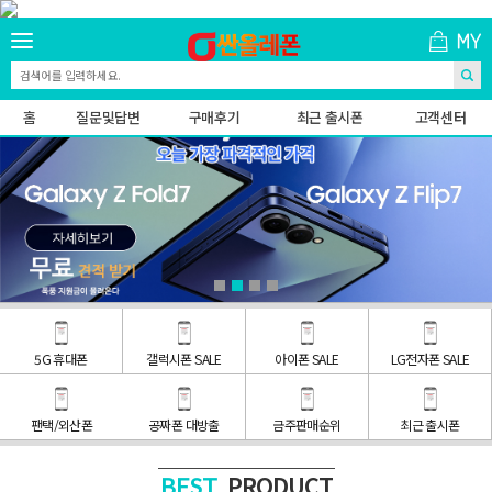
홈
질문및답변
구매후기
최근 출시폰
고객센터
5G 휴대폰
갤럭시폰 SALE
아이폰 SALE
LG전자폰 SALE
팬택/외산폰
공짜폰 대방출
금주판매순위
최근 출시폰
PRODUCT
BEST