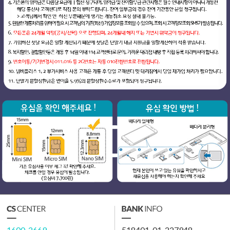
1600-2669
518401-01-227948