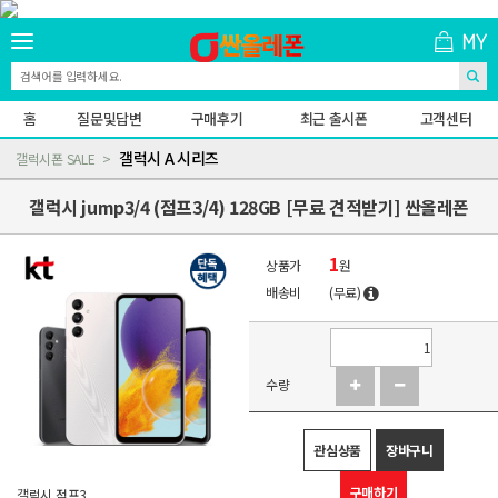
홈
질문및답변
구매후기
최근 출시폰
고객센터
갤럭시 A 시리즈
갤럭시폰 SALE
갤럭시 jump3/4 (점프3/4) 128GB [무료 견적받기] 싼올레폰
1
상품가
원
배송비
(무료)
수량
관심상품
장바구니
구매하기
갤럭시 점프3