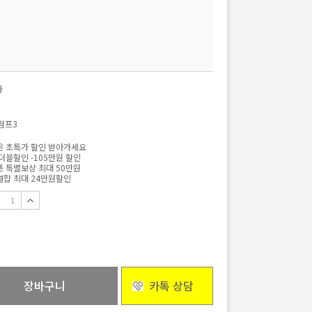
자
점프3
 초특가 할인 받아가세요
더블할인 -105만원 할인
 특별보상 최대 50만원
합 최대 24만원할인
장바구니
카톡 상담