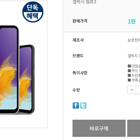
갤럭시 점프3
1
원
판매가격
제조사
삼성전
브랜드
갤럭시 
■더많은
■카드 
특이사항
■쓰던폰
■가족결
수량
바로구매