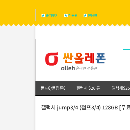
즐겨찾기
전용관
전용관
폴드8/플립폰8
갤럭시 S26 류
갤럭새S25
갤럭시 jump3/4 (점프3/4) 128GB 