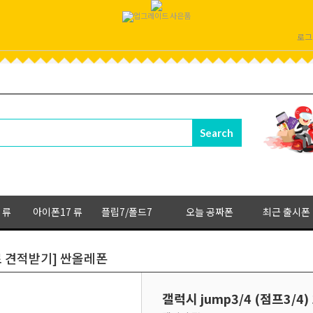
로그
 류
아이폰17 류
플립7/폴드7
오늘 공짜폰
최근 출시폰
[무료 견적받기] 싼올레폰
갤럭시 jump3/4 (점프3/4