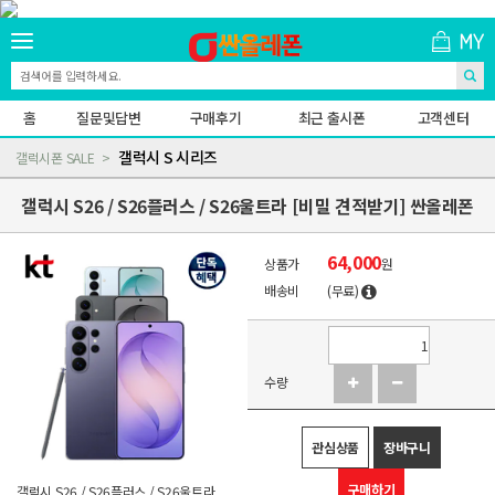
홈
질문및답변
구매후기
최근 출시폰
고객센터
갤럭시 S 시리즈
갤럭시폰 SALE
갤럭시 S26 / S26플러스 / S26울트라 [비밀 견적받기] 싼올레폰
64,000
상품가
원
배송비
(무료)
수량
관심상품
장바구니
구매하기
갤럭시 S26 / S26플러스 / S26울트라