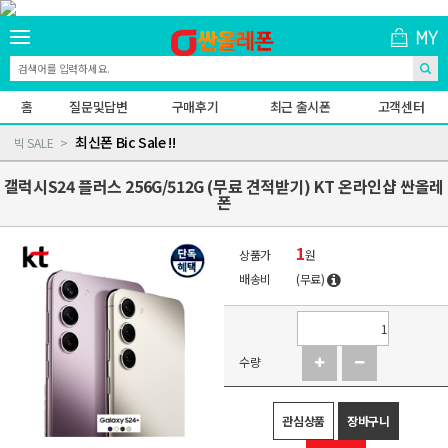
홈
질문및답변
구매후기
최근 출시폰
고객센터
최신폰 Bic Sale !!
빅 SALE
갤럭시S24 플러스 256G/512G (무료 견적받기) KT 온라인샵 싼올레
폰
1
상품가
원
배송비
(무료)
수량
관심상품
장바구니