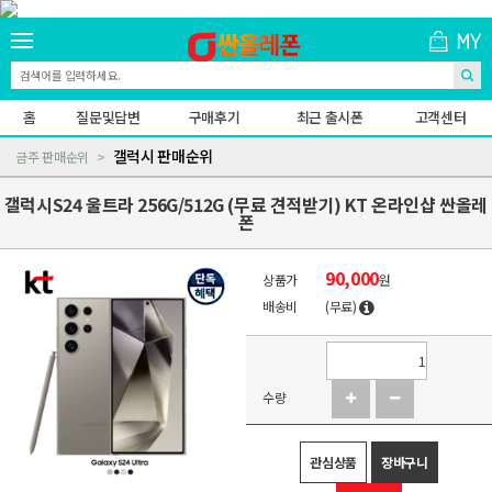
홈
질문및답변
구매후기
최근 출시폰
고객센터
갤럭시 판매순위
금주 판매순위
갤럭시S24 울트라 256G/512G (무료 견적받기) KT 온라인샵 싼올레
폰
90,000
상품가
원
배송비
(무료)
수량
관심상품
장바구니