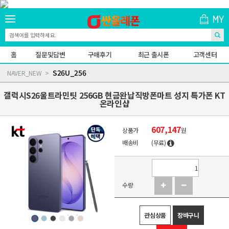
홈
질문및답변
구매후기
최근 출시폰
고객센터
S26U_256
NAVER_NEW
갤럭시S26울트라민팃 256GB 현금완납직방폰마트 성지 특가폰 KT
온라인샵
607,147
상품가
원
배송비
(무료)
수량
관심상품
장바구니