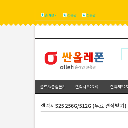
즐겨찾기
전용관
전용관
폴드8/플립폰8
갤럭시 S26 류
갤럭새S25
갤럭시S25 256G/512G (무료 견적받기