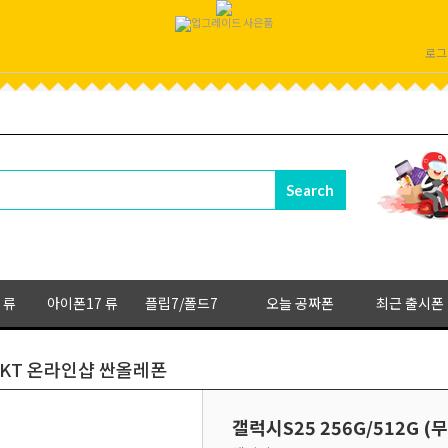
로그
 류
아이폰17 류
플립7/폴드7
오늘 공짜폰
최근 출시폰
) KT 온라인샵 싼올레폰
갤럭시S25 256G/512G 