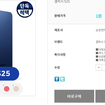
갤럭시 S25
1
원
판매가격
제조사
삼성전
브랜드
갤럭시 
■더많은
■카드 
특이사항
■쓰던폰
■가족결
수량
바로구매