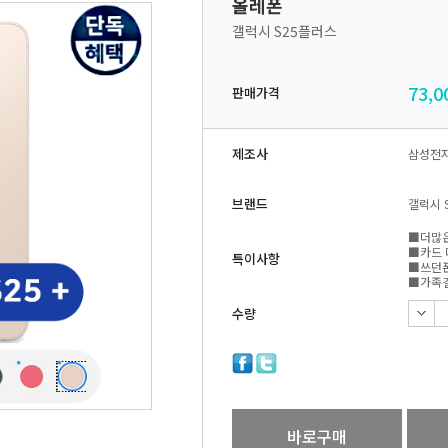
올레폰
갤럭시 S25플러스
73,0
판매가격
제조사
삼성전
브랜드
갤럭시 
■더많은
■카드 
특이사항
■쓰던폰
■가족결
수량
바로구매