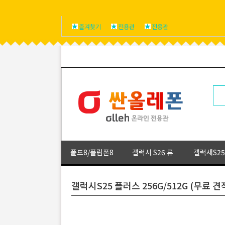
즐겨찾기
전용관
전용관
폴드8/플립폰8
갤럭시 S26 류
갤럭새S25
갤럭시S25 플러스 256G/512G (무료