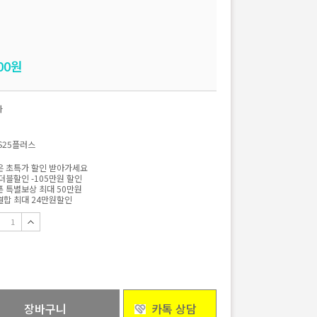
00
원
자
S25플러스
 초특가 할인 받아가세요
더블할인 -105만원 할인
 특별보상 최대 50만원
합 최대 24만원할인
장바구니
카톡 상담