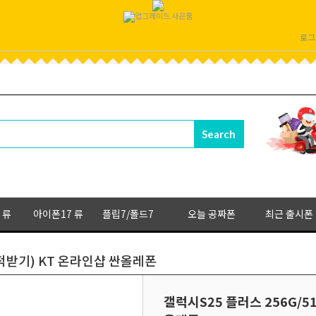
로그
 류
아이폰17 류
플립7/폴드7
오늘 공짜폰
최근 출시폰
 견적받기) KT 온라인샵 싼올레폰
갤럭시S25 플러스 256G/5