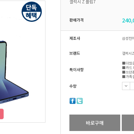
갤럭시 Z 플립7
240,
판매가격
제조사
삼성전
브랜드
갤럭시Z
■더많은
■카드 
특이사항
■쓰던폰
■가족결
수량
바로구매