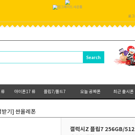
로그
 류
아이폰17 류
플립7/폴드7
오늘 공짜폰
최근 출시폰
견적받기] 싼올레폰
갤럭시Z 플립7 256GB/51