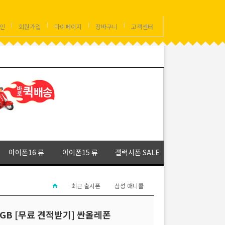
인
회원가입
마이페이지
장바구니
고객센터
아이폰16 류
아이폰15 류
갤럭시폰 SALE
최근 출시폰
삼성 애니콜
2GB [무료 견적받기] 싼올레폰