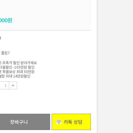
000
원
자
 플립7
 초특가 할인 받아가세요
더블할인 -105만원 할인
 특별보상 최대 50만원
합 최대 24만원할인
장바구니
카톡 상담