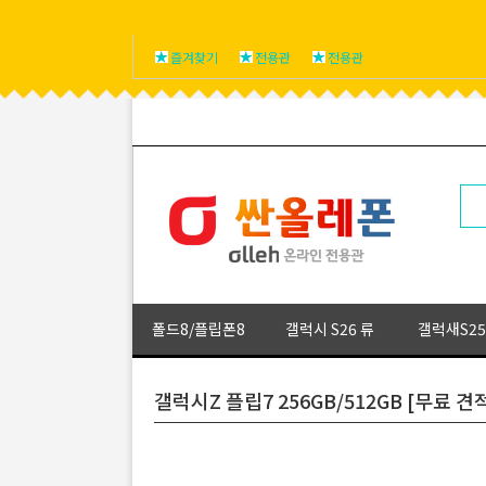
즐겨찾기
전용관
전용관
폴드8/플립폰8
갤럭시 S26 류
갤럭새S25
갤럭시Z 플립7 256GB/512GB [무료 