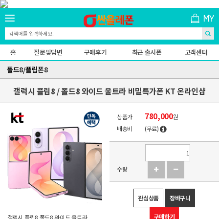
홈
질문및답변
구매후기
최근 출시폰
고객센터
폴드8/플립폰8
갤럭시 플립8 / 폴드8 와이드 울트라 비밀특가폰 KT 온라인샵
780,000
상품가
원
배송비
(무료)
수량
관심상품
장바구니
구매하기
갤럭시 플립8 폴드8 와이드 울트라