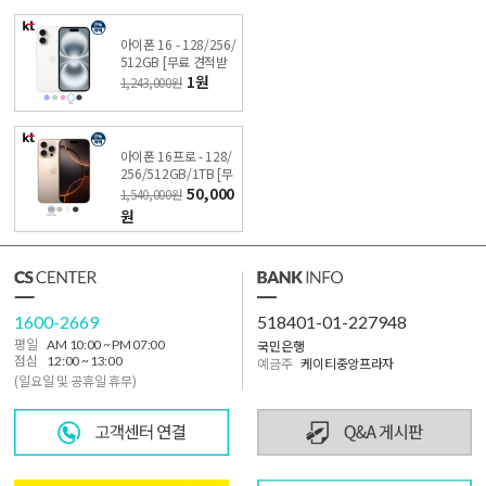
아이폰 16 - 128/256/
512GB [무료 견적받
기] 싼올레폰
1원
1,243,000원
아이폰 16프로 - 128/
256/512GB/1TB [무
료 견적받기] 싼올레폰
50,000
1,540,000원
원
1600-2669
518401-01-227948
국민은행
평일
AM 10:00 ~ PM 07:00
점심
12:00 ~ 13:00
예금주
케이티중앙프라자
(일요일 및 공휴일 휴무)