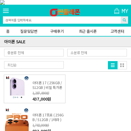
홈
질문및답변
구매후기
최근 출시폰
고객센터
아이폰 SALE
아이폰 17 ( 256GB /
512GB ) 비밀 특가폰
KT직영점 싼올레폰
1,287,000원
437,000원
아이폰 17프로 ( 256G
B / 512GB / 1테라 )
비밀 특가폰 KT직영점
1,782,000원
싼올레폰
932,000원