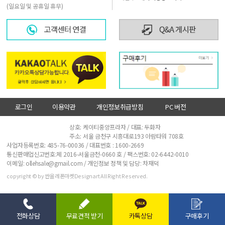
(일요일 및 공휴일 휴무)
로그인
이용약관
개인정보취급방침
PC 버전
사업자정보확인
상호: 케이티중앙프라자 / 대표: 두화자
주소: 서울 금천구 시흥대로193 아람타워 708호
사업자등록번호: 485-76-00036 / 대표번호 :
1600-2669
통신판매업신고번호:제 2016-서울금천-0660 호 / 팩스번호: 02-6442-0010
이메일: ollehsale@gmail.com / 개인정보 정책 및 담당: 차재덕
copyright © by 싼올레폰마켓Designart All Right Reserved.
전화상담
무료견적 받기
카톡상담
구매후기