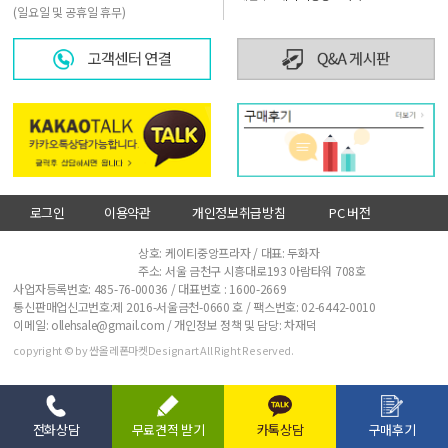
(일요일 및 공휴일 휴무)
로그인
이용약관
개인정보취급방침
PC 버전
사업자정보확인
상호: 케이티중앙프라자 / 대표: 두화자
주소: 서울 금천구 시흥대로193 아람타워 708호
사업자등록번호: 485-76-00036 / 대표번호 :
1600-2669
통신판매업신고번호:제 2016-서울금천-0660 호 / 팩스번호: 02-6442-0010
이메일: ollehsale@gmail.com / 개인정보 정책 및 담당: 차재덕
copyright © by 싼올레폰마켓Designart All Right Reserved.
전화상담
무료견적 받기
카톡상담
구매후기