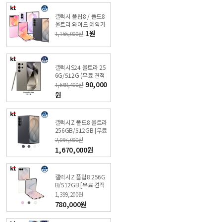
갤럭시 플립8 / 폴드8
울트라 와이드 예약가
입
1원
1,155,000원
갤럭시S24 울트라 25
6G/512G (무료 견적
받기) KT 온라인샵 싼
90,000
1,698,400원
올레폰
원
갤럭시Z 폴드8 울트라
256GB/512GB [무료
견적받기] 싼올레폰
2,097,000원
1,670,000원
갤럭시Z 플립8 256G
B/512GB [무료 견적
받기] 싼올레폰
1,399,200원
780,000원