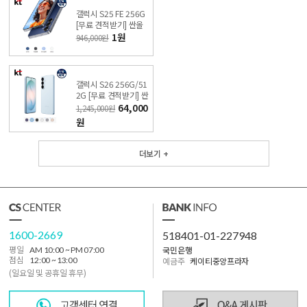
갤럭시 S25 FE 256G
[무료 견적받기] 싼올
레폰
1원
946,000원
갤럭시 S26 256G/51
2G [무료 견적받기] 싼
올레폰
64,000
1,245,000원
원
더보기 +
1600-2669
518401-01-227948
국민은행
평일
AM 10:00 ~ PM 07:00
점심
12:00 ~ 13:00
예금주
케이티중앙프라자
(일요일 및 공휴일 휴무)