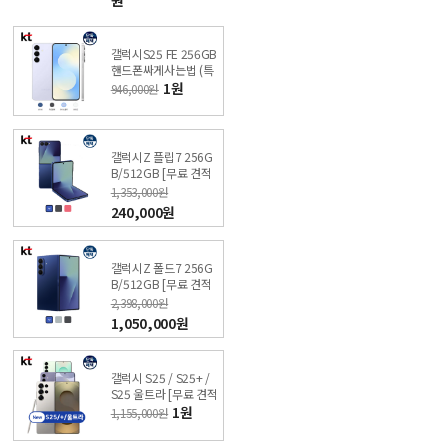
갤럭시S25 FE 256GB
핸드폰싸게사는법 (특
가폰 신청) KT샵 직영
1원
946,000원
점
갤럭시Z 플립7 256G
B/512GB [무료 견적
받기] 싼올레폰
1,353,000원
240,000원
갤럭시Z 폴드7 256G
B/512GB [무료 견적
받기] 싼올레폰
2,398,000원
1,050,000원
갤럭시 S25 / S25+ /
S25 울트라 [무료 견적
받기] 싼올레폰
1원
1,155,000원