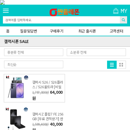
홈
질문및답변
구매후기
최근 출시폰
고객센터
갤럭시폰 SALE
갤럭시 S26 / S26플러
스 / S26울트라 [비밀
견적받기] 싼올레폰
64,000
1,797,000원
원
갤럭시Z 플립7 FE 256
GB [무료 견적받기] 싼
올레폰
40,000
1,599,400원
원